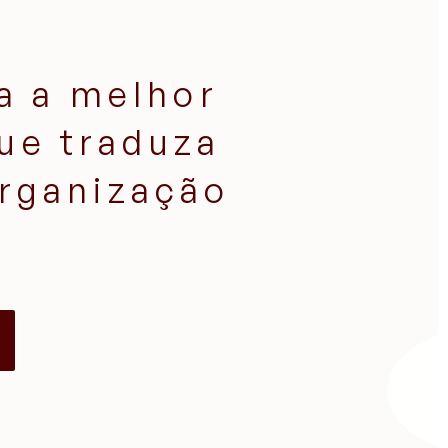
a a melhor
ue traduza
organização