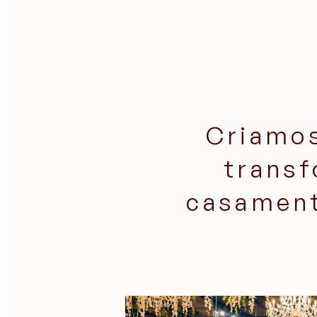
Criamos
transf
casament