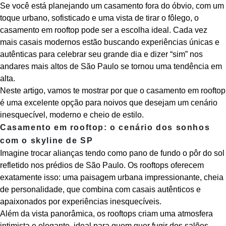
Se você está planejando um casamento fora do óbvio, com um
toque urbano, sofisticado e uma vista de tirar o fôlego, o
casamento em rooftop pode ser a escolha ideal. Cada vez
mais casais modernos estão buscando experiências únicas e
autênticas para celebrar seu grande dia e dizer “sim” nos
andares mais altos de São Paulo se tornou uma tendência em
alta.
Neste artigo, vamos te mostrar por que o
casamento em rooftop
é uma excelente opção para noivos que desejam um cenário
inesquecível, moderno e cheio de estilo.
Casamento em rooftop: o cenário dos sonhos
com o skyline de SP
Imagine trocar alianças tendo como pano de fundo o pôr do sol
refletido nos prédios de São Paulo. Os rooftops oferecem
exatamente isso: uma paisagem urbana impressionante, cheia
de personalidade, que combina com casais autênticos e
apaixonados por experiências inesquecíveis.
Além da vista panorâmica, os rooftops criam uma atmosfera
intimista e elegante, ideal para quem quer fugir dos salões