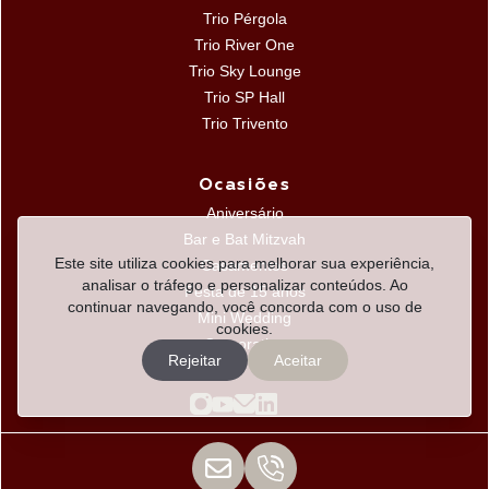
Trio Pérgola
Trio River One
Trio Sky Lounge
Trio SP Hall
Trio Trivento
Ocasiões
Aniversário
Bar e Bat Mitzvah
Este site utiliza cookies para melhorar sua experiência,
Casamentos
analisar o tráfego e personalizar conteúdos. Ao
Festa de 15 anos
continuar navegando, você concorda com o uso de
Mini Wedding
cookies.
Corporativo
Rejeitar
Aceitar