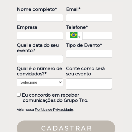
Nome completo*
Email*
Empresa
Telefone*
Qual a data do seu
Tipo de Evento*
evento?
Qual é o número de
Conte como será
convidados?*
seu evento
Eu concordo em receber
comunicações do Grupo Trio.
Veja nossa
Política de Privacidade
.
C A D A S T R A R